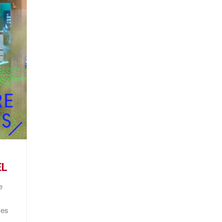
EL
e
ces