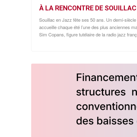
À LA RENCONTRE DE SOUILLAC
Souillac en Jazz fête ses 50 ans. Un demi-siècle 
accueille chaque été l’une des plus anciennes man
Sim Copans, figure tutélaire de la radio jazz franç