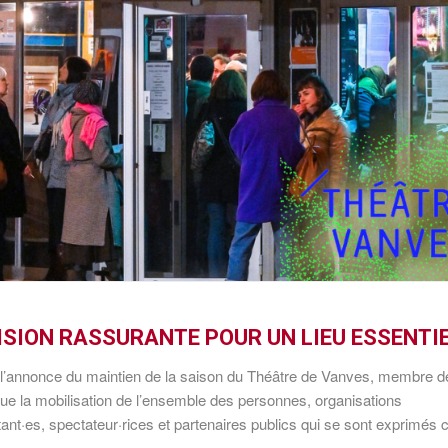
CISION RASSURANTE POUR UN LIEU ESSENTI
de l’annonce du maintien de la saison du Théâtre de Vanves, membre d
que la mobilisation de l’ensemble des personnes, organisations
tant·es, spectateur·rices et partenaires publics qui se sont exprimés 