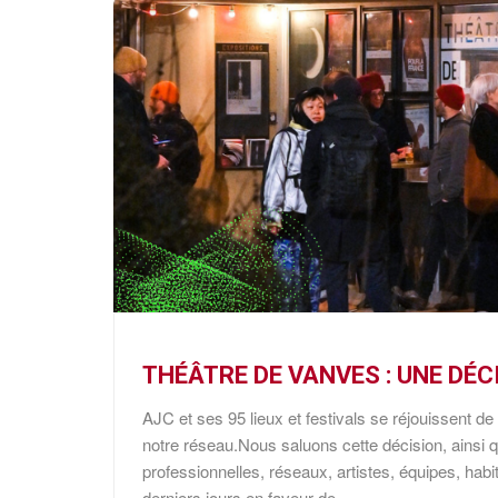
THÉÂTRE DE VANVES : UNE DÉ
AJC et ses 95 lieux et festivals se réjouissent 
notre réseau.Nous saluons cette décision, ainsi 
professionnelles, réseaux, artistes, équipes, habi
derniers jours en faveur de