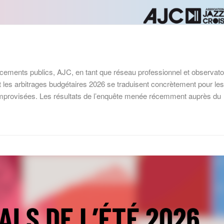
ncements publics, AJC, en tant que réseau professionnel et observato
t les arbitrages budgétaires 2026 se traduisent concrètement pour les
 improvisées. Les résultats de l’enquête menée récemment auprès du