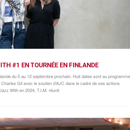
 WITH #1 EN TOURNÉE EN FINLANDE
n Finlande du 5 au 12 septembre prochain. Huit dates sont au programme
 Charles Gil avec le soutien d’AJC dans le cadre de ses actions
 Jazz With en 2024, T.I.M. réunit