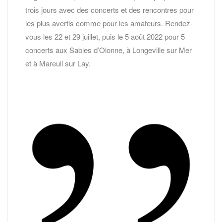
trois jours avec des concerts et des rencontres pour
les plus avertis comme pour les amateurs. Rendez-
vous les 22 et 29 juillet, puis le 5 août 2022 pour 5
concerts aux Sables d’Olonne, à Longeville sur Mer
et à Mareuil sur Lay.