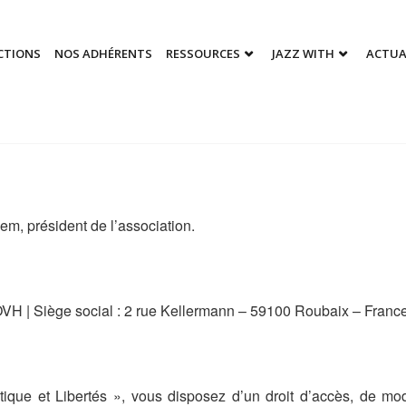
CTIONS
NOS ADHÉRENTS
RESSOURCES
JAZZ WITH
ACTUA
em, président de l’association.
OVH | Siège social : 2 rue Kellermann – 59100 Roubaix – Franc
tique et Libertés », vous disposez d’un droit d’accès, de modi