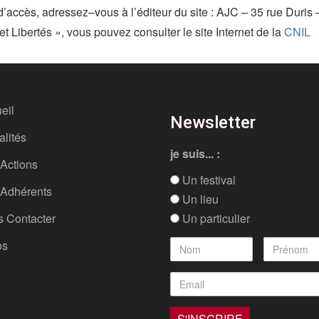
d’accès, adressez–vous à l’éditeur du site : AJC – 35 rue Duri
et Libertés », vous pouvez consulter le site Internet de la
CNIL
eil
Newsletter
alités
je suis... :
Actions
Un festival
Adhérents
Un lieu
 Contacter
Un particulier
os