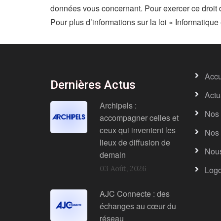
données vous concernant. Pour exercer ce droit 
Pour plus d’informations sur la loi « Informatique 
Accu
Dernières Actus
Actu
Archipels :
Nos 
accompagner celles et
ceux qui inventent les
Nos 
lieux de diffusion de
Nous
demain
03 Août, 2026
Log
AJC Connecte : des
échanges au cœur du
réseau