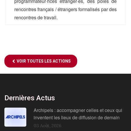
programmateur·rices étranger·es, des pôles de
rencontres français / étrangers formalisés par des
rencontres de travail.
AJC
Antoine Bos
01 42 36 00 12
antoinebos[@]ajc-jazz.eu
VOIR TOUTES LES ACTIONS
Dernières Actus
Archipels : accompagner celles et ceux qui
inventent les lieux de diffusion de demain
03 Août, 2026