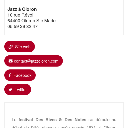
Jazz à Oloron
10 rue Révol
64400 Oloron Ste Marie
05 59 39 82 47
Site web
contact@jazzoloron.com
Facebook
Twitter
Le
festival Des Rives & Des Notes
se déroule au
début de l’été, chaque année depuis 1981, à Oloron