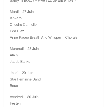
Samy Thiébault « Awé ! Large Ensemble »
Mardi – 27 Juin
Ishkero
Chocho Cannelle
Ëda Diaz
Anne Paceo Breath And Whisper + Chorale
Mercredi – 28 Juin
Ala.ni
Jacob Banks
Jeudi – 29 Juin
Star Feminine Band
Bcuc
Vendredi – 30 Juin
Festen