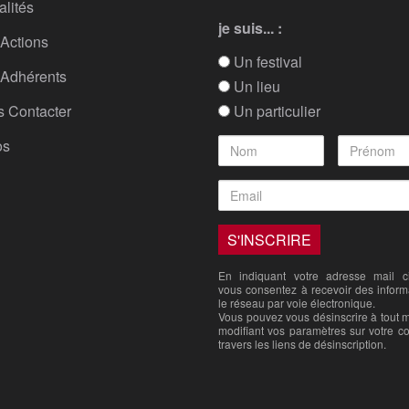
alités
je suis... :
Actions
Un festival
Adhérents
Un lieu
 Contacter
Un particulier
os
En indiquant votre adresse mail ci
vous consentez à recevoir des inform
le réseau par voie électronique.
Vous pouvez vous désinscrire à tout
modifiant vos paramètres sur votre c
travers les liens de désinscription.