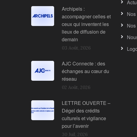
Actu
Archipels :
Nos 
accompagner celles et
ceux qui inventent les
Nos 
lieux de diffusion de
Nous
demain
03 Août, 2026
Log
AJC Connecte : des
échanges au cœur du
réseau
02 Août, 2026
LETTRE OUVERTE –
Dégel des crédits
culturels et vigilance
pour l’avenir
30 Juil, 2026