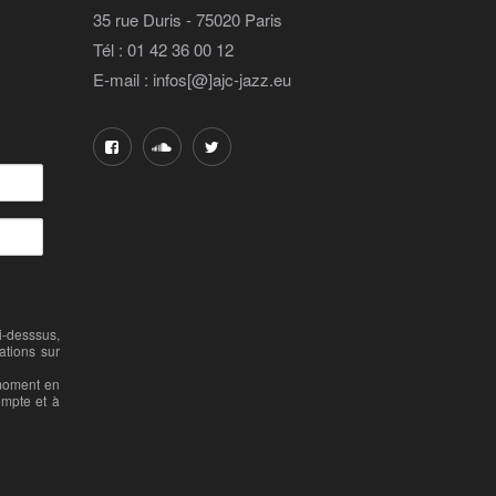
35 rue Duris - 75020 Paris
Tél : 01 42 36 00 12
E-mail : infos[@]ajc-jazz.eu
-desssus,
ations sur
 moment en
ompte et à