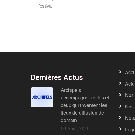
festival.
Accu
Dernières Actus
Actu
Archipels :
Nos 
accompagner celles et
ceux qui inventent les
Nos 
lieux de diffusion de
Nous
demain
03 Août, 2026
Log