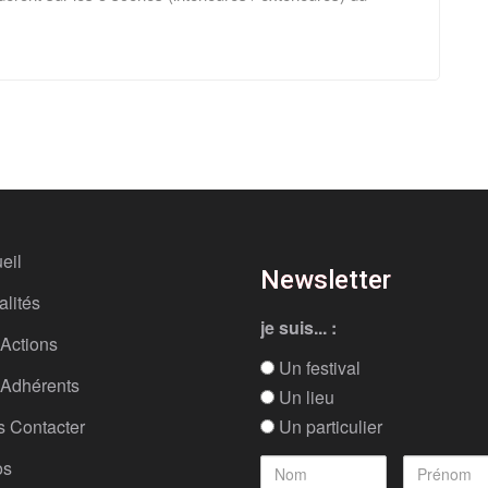
eil
Newsletter
alités
je suis... :
Actions
Un festival
Adhérents
Un lieu
 Contacter
Un particulier
os