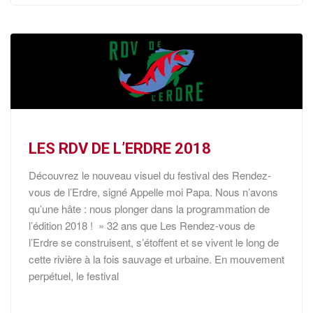
LES RDV DE L’ERDRE 2018
Découvrez le nouveau visuel du festival des Rendez-
vous de l’Erdre, signé Appelle moi Papa. Nous n’avons
qu’une hâte : nous plonger dans la programmation de
l’édition 2018 ! » 32 ans que Les Rendez-vous de
l’Erdre se construisent, s’étoffent et se vivent le long de
cette rivière à la fois sauvage et urbaine. En mouvement
perpétuel, le festival