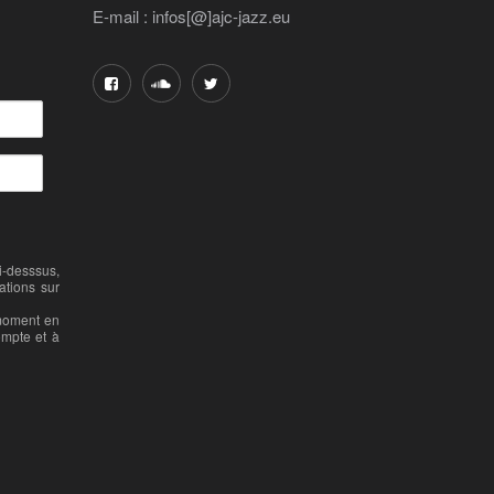
E-mail : infos[@]ajc-jazz.eu
-desssus,
ations sur
 moment en
ompte et à