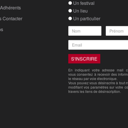
Un festival
Adhérents
Un lieu
 Contacter
Un particulier
os
En indiquant votre adresse mail ci
vous consentez à recevoir des inform
le réseau par voie électronique.
Vous pouvez vous désinscrire à tout
modifiant vos paramètres sur votre c
travers les liens de désinscription.