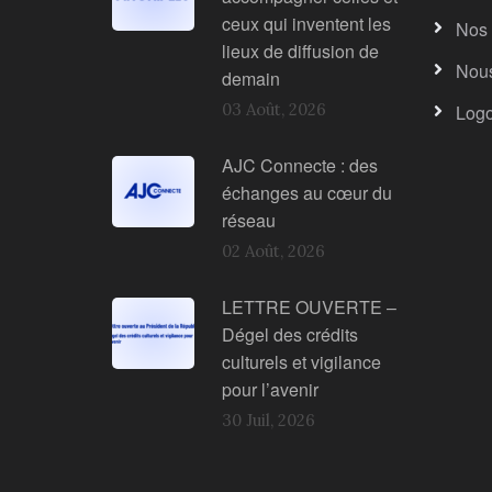
ceux qui inventent les
Nos 
lieux de diffusion de
Nous
demain
03 Août, 2026
Log
AJC Connecte : des
échanges au cœur du
réseau
02 Août, 2026
LETTRE OUVERTE –
Dégel des crédits
culturels et vigilance
pour l’avenir
30 Juil, 2026