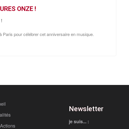
URES ONZE !
 !
à Paris pour célébrer cet anniversaire en musique.
eil
Newsletter
alités
je suis... :
Actions