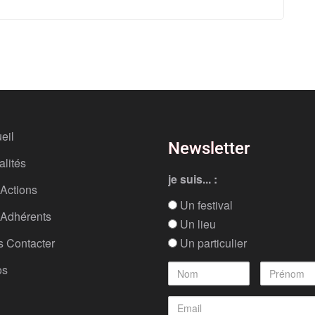
eil
Newsletter
alités
je suis... :
Actions
Un festival
Adhérents
Un lieu
 Contacter
Un particulier
os