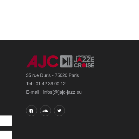
35 rue Duris - 75020 Paris
Tél : 01 42 36 00 12
E-mail : infos[@]ajc-jazz.eu