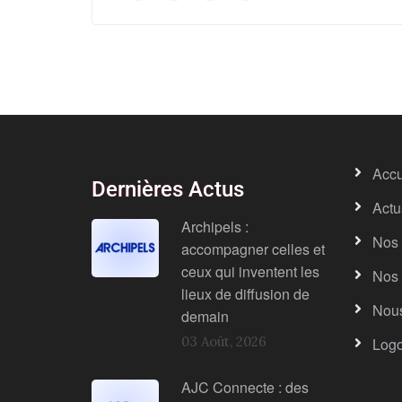
Accu
Dernières Actus
Actu
Archipels :
Nos 
accompagner celles et
ceux qui inventent les
Nos 
lieux de diffusion de
Nous
demain
03 Août, 2026
Log
AJC Connecte : des