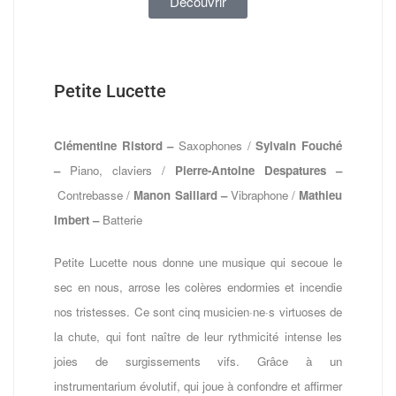
Découvrir
Petite Lucette
Clémentine Ristord –
Saxophones /
Sylvain Fouché
–
Piano, claviers /
Pierre-Antoine Despatures –
Contrebasse /
Manon Saillard –
Vibraphone /
Mathieu
Imbert –
Batterie
Petite Lucette nous donne une musique qui secoue le
sec en nous, arrose les colères endormies et incendie
nos tristesses. Ce sont cinq musicien·ne·s virtuoses de
la chute, qui font naître de leur rythmicité intense les
joies de surgissements vifs. Grâce à un
instrumentarium évolutif, qui joue à confondre et affirmer