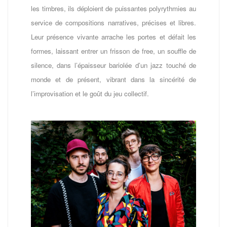
les timbres, ils déploient de puissantes polyrythmies au
service de compositions narratives, précises et libres.
Leur présence vivante arrache les portes et défait les
formes, laissant entrer un frisson de free, un souffle de
silence, dans l’épaisseur bariolée d’un jazz touché de
monde et de présent, vibrant dans la sincérité de
l’improvisation et le goût du jeu collectif.