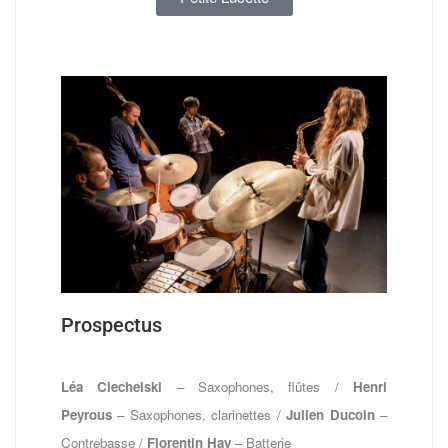
Prospectus
Léa Ciechelski
– Saxophones, flûtes /
Henri
Peyrous
– Saxophones, clarinettes /
Julien Ducoin
–
Contrebasse /
Florentin Hay
– Batterie