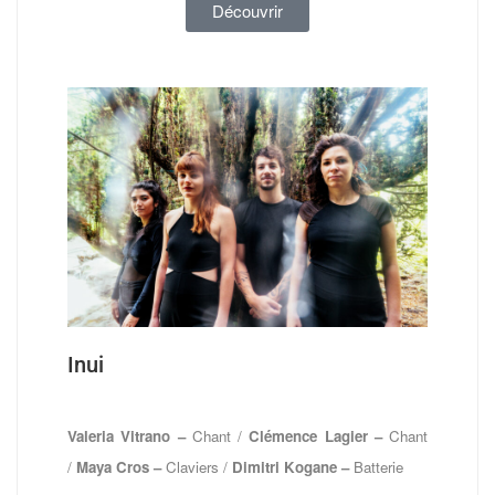
Découvrir
Inui
Valeria Vitrano –
Chant /
Clémence Lagier –
Chant
/
Maya Cros –
Claviers /
Dimitri Kogane –
Batterie