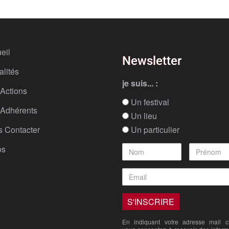
eil
Newsletter
alités
je suis... :
Actions
Un festival
Adhérents
Un lieu
 Contacter
Un particulier
os
En indiquant votre adresse mail ci