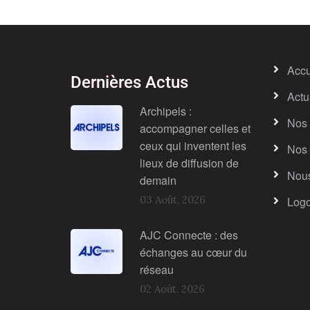
Accu
Dernières Actus
Actu
Archipels :
Nos 
accompagner celles et
ceux qui inventent les
Nos 
lieux de diffusion de
Nous
demain
03 Août, 2026
Log
AJC Connecte : des
échanges au cœur du
réseau
02 Août, 2026