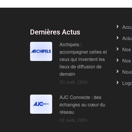
Accu
Dernières Actus
Actu
Archipels :
Nos 
accompagner celles et
ceux qui inventent les
Nos 
lieux de diffusion de
Nous
demain
03 Août, 2026
Log
AJC Connecte : des
échanges au cœur du
réseau
02 Août, 2026