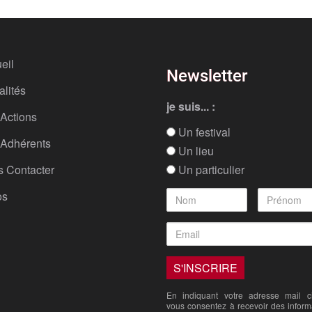
eil
Newsletter
alités
je suis... :
Actions
Un festival
Adhérents
Un lieu
 Contacter
Un particulier
os
En indiquant votre adresse mail ci
vous consentez à recevoir des inform