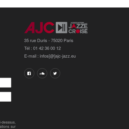
35 rue Duris - 75020 Paris
Tél : 01 42 36 00 12
E-mail : infos[@]ajc-jazz.eu
-desssus,
ations sur