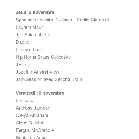
Jeudi 9 novembre
Spectacle scolaire Duologie – Emilie Clamé et
Laurent Maur
Jad Salameh Trio
Daoud
Ludovic Louis
Hip Horns Brass Collective
JF Trio
Jozefinn’Austral View
Jam’Session avec Second Brain
Vendredi 10 novembre
Lénoduo
Anthony Jambon
Clélya Abraham
Aleph Quintet
Fergus McCreadie
Benjamin Asnar