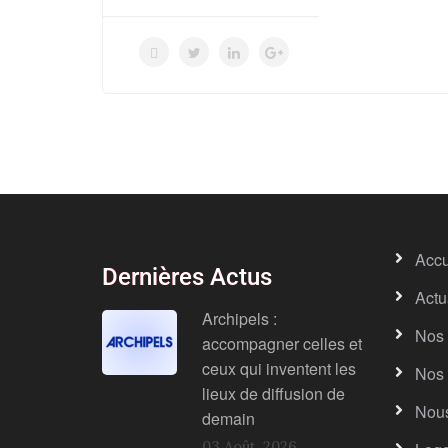
Accu
Dernières Actus
Actu
Archipels :
Nos 
accompagner celles et
ceux qui inventent les
Nos 
lieux de diffusion de
Nous
demain
03 Août, 2026