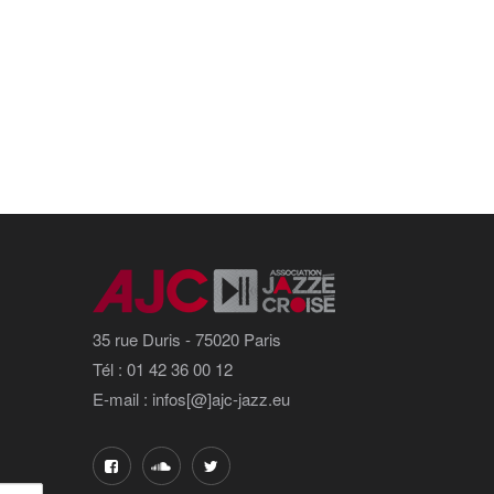
35 rue Duris - 75020 Paris
Tél : 01 42 36 00 12
E-mail : infos[@]ajc-jazz.eu