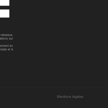
-desssus,
ations sur
 moment en
ompte et à
Mentions légales