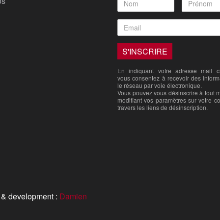
os
En indiquant votre adresse mail ci
vous consentez à recevoir des inform
le réseau par voie électronique.
Vous pouvez vous désinscrire à tout
modifiant vos paramètres sur votre c
travers les liens de désinscription.
 & development :
Damien