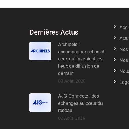
Accu
Dernières Actus
Actu
Archipels :
Nos 
accompagner celles et
ceux qui inventent les
Nos 
lieux de diffusion de
Nous
demain
03 Août, 2026
Log
AJC Connecte : des
échanges au cœur du
réseau
02 Août, 2026