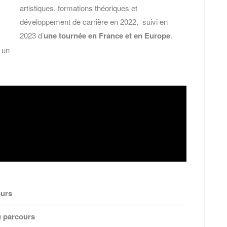
artistiques, formations théoriques et
développement de carrière en 2022, suivi en
2023 d’
une tournée en France et en Europe
.
 un
ours
u parcours