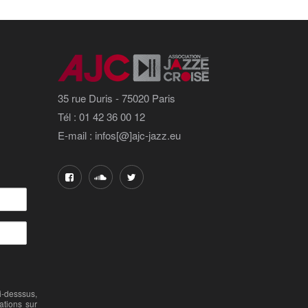
35 rue Duris - 75020 Paris
Tél : 01 42 36 00 12
E-mail : infos[@]ajc-jazz.eu
-desssus,
ations sur