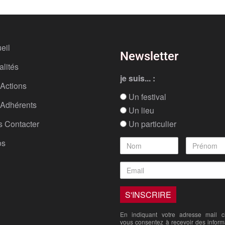
eil
Newsletter
alités
je suis... :
Actions
Un festival
Adhérents
Un lieu
 Contacter
Un particulier
os
En indiquant votre adresse mail ci
vous consentez à recevoir des inform