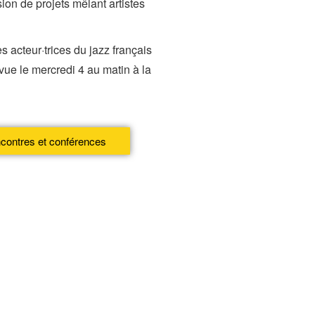
ion de projets mêlant artistes
 acteur·trices du jazz français
vue le mercredi 4 au matin à la
contres et conférences