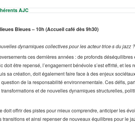
dhérents AJC
ieues Bleues – 10h (Accueil café dès 9h30)
ouvelles dynamiques collectives pour les acteur·trice·s du jazz ?
ersements ces dernières années : de profonds déséquilibres entr
ic doit être repensé, l’engagement bénévole s’est effrité, et le
is sa création, doit également faire face à des enjeux sociétau
 la question de la responsabilité environnementale. Ces défis, par
 de transformations et de nouvelles dynamiques structurelles, poli
e doit offrir des pistes pour mieux comprendre, anticiper les évo
s transitions et ainsi repenser de nouveaux équilibres pour le j