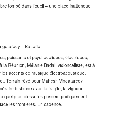
mbre tombé dans l’oubli – une place inattendue
ingataredy – Batterie
s, puissants et psychédéliques, électriques,
à la Réunion, Mélanie Badal, violoncelliste, est à
r les accents de musique électroacoustique.
ojet. Terrain rêvé pour Mahesh Vingataredy,
éraire fusionne avec le fragile, la vigueur
, où quelques blessures passent pudiquement.
fface les frontières. En cadence.