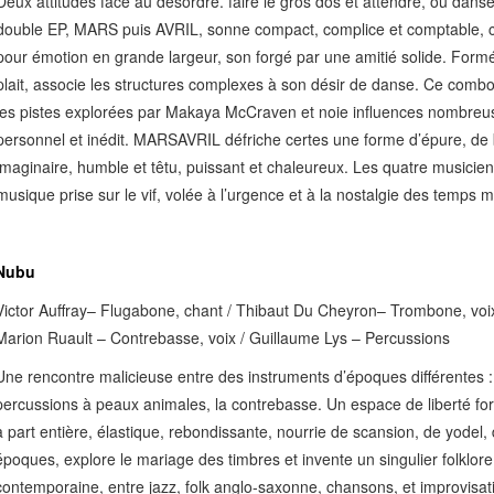
Deux attitudes face au désordre. faire le gros dos et attendre, ou dans
double EP, MARS puis AVRIL, sonne compact, complice et comptable,
pour émotion en grande largeur, son forgé par une amitié solide. Form
plait, associe les structures complexes à son désir de danse. Ce co
les pistes explorées par Makaya McCraven et noie influences nombreus
personnel et inédit. MARSAVRIL défriche certes une forme d’épure, de 
imaginaire, humble et têtu, puissant et chaleureux. Les quatre musici
musique prise sur le vif, volée à l’urgence et à la nostalgie des temps 
Nubu
Victor Auffray– Flugabone, chant / Thibaut Du Cheyron– Trombone, voix 
Marion Ruault – Contrebasse, voix / Guillaume Lys – Percussions
Une rencontre malicieuse entre des instruments d’époques différentes : 
percussions à peaux animales, la contrebasse. Un espace de liberté fo
à part entière, élastique, rebondissante, nourrie de scansion, de yode
époques, explore le mariage des timbres et invente un singulier folklo
contemporaine, entre jazz, folk anglo-saxonne, chansons, et improvisa