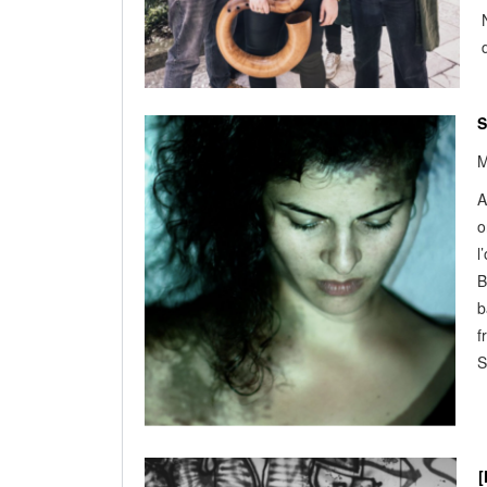
S
M
A
o
l
B
b
f
S
[