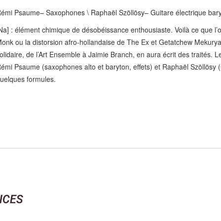
émi Psaume– Saxophones \ Raphaël Szöllösy– Guitare électrique bary
Na] : élément chimique de désobéissance enthousiaste. Voilà ce que l’
onk ou la distorsion afro-hollandaise de The Ex et Getatchew Mekurya.
olidaire, de l’Art Ensemble à Jaimie Branch, en aura écrit des traités.
émi Psaume (saxophones alto et baryton, effets) et Raphaël Szöllösy (Gu
uelques formules.
NCES