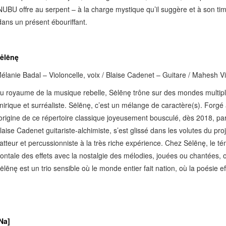
NUBU offre au serpent – à la charge mystique qu’il suggère et à son ti
dans un présent ébouriffant.
ėlēnę
élanie Badal – Violoncelle, voix / Blaise Cadenet – Guitare / Mahesh V
u royaume de la musique rebelle, Sėlēnę trône sur des mondes multiple
nirique et surréaliste. Sėlēnę, c’est un mélange de caractère(s). Forgé 
’origine de ce répertoire classique joyeusement bousculé, dès 2018, pa
laise Cadenet guitariste-alchimiste, s’est glissé dans les volutes du pr
atteur et percussionniste à la très riche expérience. Chez Sėlēnę, le tém
rontale des effets avec la nostalgie des mélodies, jouées ou chantées
ėlēnę est un trio sensible où le monde entier fait nation, où la poésie e
Na]