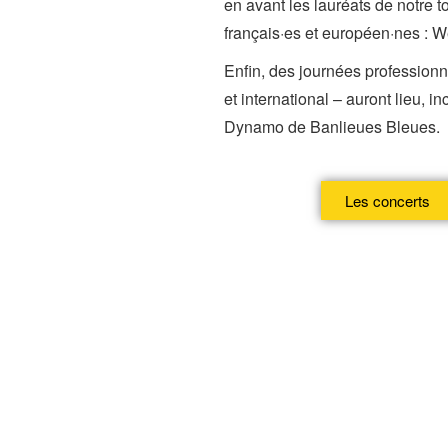
en avant les lauréats de notre 
français·es et européen·nes : We
Enfin, des journées professionne
et international – auront lieu,
Dynamo de Banlieues Bleues.
Les concerts