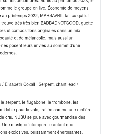
er sur les décombres. Sortis au printemps 2023, le
 comme le groupe en live. Économie de moyens
é au printemps 2022, MARSAVRIL fait ce qui lui
mbo trouve très très bien BADBADNOTGOOD, guette
es et compositions originales dans un mix
beauté et de mélancolie, mais aussi un
en·nes posent leurs envies au sommet d’une
modernes.
/ Elisabeth Coxall– Serpent, chant lead /
le serpent, le flugabone, le trombone, les
rmidable pour la voix, traitée comme une matière
l, de cris. NUBU se joue avec gourmandise des
re. Une musique intemporelle autant que
tions explosives, puissamment énergisantes.