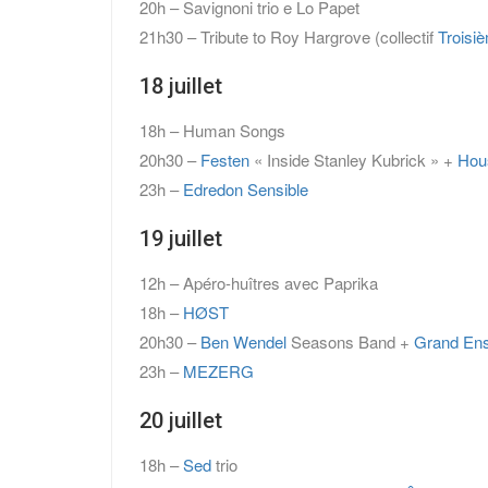
20h – Savignoni trio e Lo Papet
21h30 – Tribute to Roy Hargrove (collectif
Troisi
18 juillet
18h – Human Songs
20h30 –
Festen
« Inside Stanley Kubrick » +
Hou
23h –
Edredon Sensible
19 juillet
12h – Apéro-huîtres avec Paprika
18h –
HØST
20h30 –
Ben Wendel
Seasons Band +
Grand En
23h –
MEZERG
20 juillet
18h –
Sed
trio