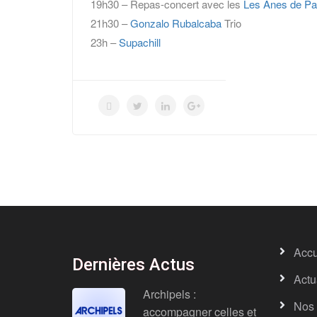
19h30 – Repas-concert avec les
Les Ânes de Pa
21h30 –
Gonzalo Rubalcaba
Trio
23h –
Supachill
Accu
Dernières Actus
Actu
Archipels :
Nos 
accompagner celles et