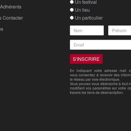
Un festival
Adhérents
Un lieu
 Contacter
Un particulier
os
En indiquant votre adresse mail ci
vous consentez à recevoir des inform
le réseau par voie électronique.
Vous pouvez vous désinscrire à tout
modifiant vos paramètres sur votre c
travers les liens de désinscription.