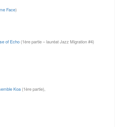
ème Face
)
se of Echo
(1ère partie – lauréat Jazz Migration #4)
semble Koa
(1ère partie),