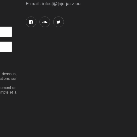
E-mail : infos[@]ajc-jazz.eu
-desssus,
ations sur
 moment en
ompte et à