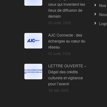
ceux qui inventent les
Nos 
lieux de diffusion de
Nous
demain
03 Août, 2026
Log
AJC Connecte : des
échanges au cœur du
réseau
02 Août, 2026
LETTRE OUVERTE –
Dégel des crédits
culturels et vigilance
pour l’avenir
30 Juil, 2026