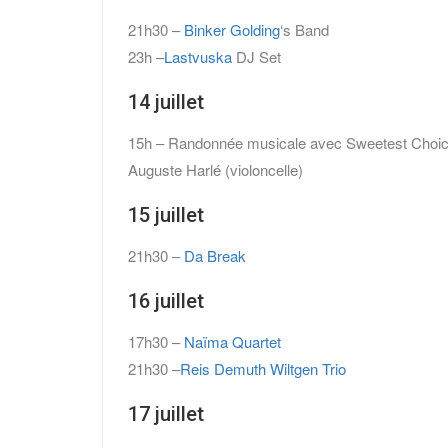
21h30 –
Binker Golding
‘s Band
23h –
Lastvuska
DJ Set
14 juillet
15h – Randonnée musicale avec Sweetest Choice (t
Auguste Harlé (violoncelle)
15 juillet
21h30 –
Da Break
16 juillet
17h30 –
Naïma Quartet
21h30 –
Reis Demuth Wiltgen Trio
17 juillet