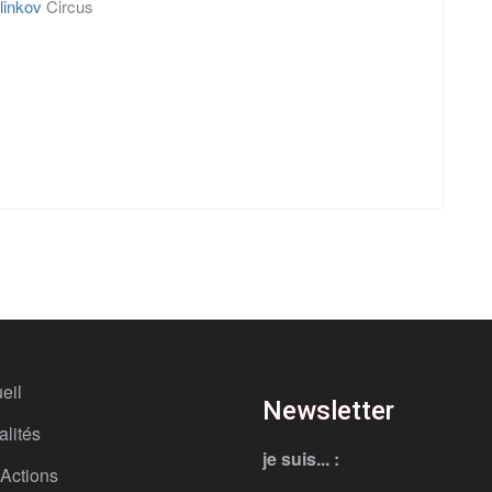
linkov
Circus
eil
Newsletter
alités
je suis... :
Actions