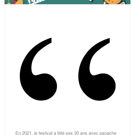
En 2021, le festival a fêté ses 30 ans avec panache