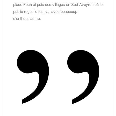
place Foch et puis des villages en Sud-Aveyron où le
public reçoit le festival avec beaucoup
d’enthousiasme.