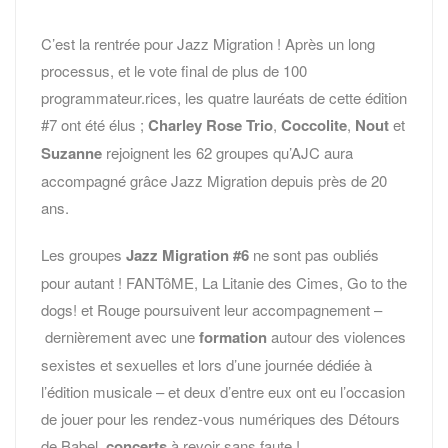
C’est la rentrée pour Jazz Migration ! Après un long
processus, et le vote final de plus de 100
programmateur.rices, les quatre lauréats de cette édition
#7 ont été élus ;
Charley Rose Trio
,
Coccolite
,
Nout
et
Suzanne
rejoignent les 62 groupes qu’AJC aura
accompagné grâce Jazz Migration depuis près de 20
ans.
Les groupes
Jazz Migration #6
ne sont pas oubliés
pour autant ! FANTôME, La Litanie des Cimes, Go to the
dogs! et Rouge poursuivent leur accompagnement –
dernièrement avec une
formation
autour des violences
sexistes et sexuelles
et lors d’une journée dédiée à
l’édition musicale – et deux d’entre eux ont eu
l’occasion
de jouer pour les rendez-vous numériques des Détours
de Babel,
concerts
à revoir sans faute
!