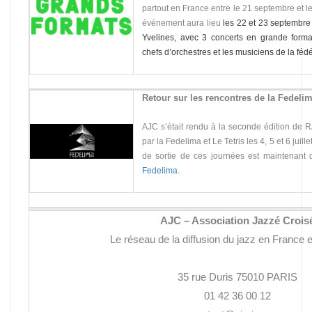
partout en France entre le 21 septembre et l
événement aura lieu
les 22 et 23 septembre
Yvelines,
avec 3 concerts en grande format
chefs d’orchestres et les musiciens de la féd
Retour sur les rencontres de la Fedeli
AJC s’était rendu à la seconde édition de 
par la Fedelima et Le Tetris les 4, 5 et 6 ju
de sortie de ces journées est maintenant d
Fedelima
.
AJC – Association Jazzé Crois
Le réseau de la diffusion du jazz en France 
35 rue Duris 75010 PARIS
01 42 36 00 12