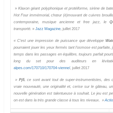
»
Klaxon géant polyphonique et protéiforme, sirène de ba
Hot Four immémorial, chœur (é)mouvant de cuivres brouilla
contemporaine, musique ancienne et free jazz, le
Q
transporté.
»
Jazz Magazine
, juillet 2017
« C’est une impression de puissance que développe
Wat
pourraient jouer les yeux fermés tant l’osmose est parfaite,
temps dans les passages en équilibre, toujours parfait pourt
long du set pour des auditeurs en lévitatio
alpes.com/170710/170704-vienne/
, juillet 2017
»
Pj5
, ce sont avant tout de super-instrumentistes, des c
vraie nouveauté, une originalité et, cerise sur le gâteau, 
nouvelle génération est talentueuse à souhait. Le jeu est per
on est dans la très grande classe à tous les niveaux. »
Acti