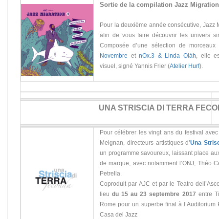
Sortie de la compilation Jazz Migration
Pour la deuxième année consécutive, Jazz M
afin de vous faire découvrir les univers si
Composée d’une sélection de morceaux 
Novembre
et
nOx.3 & Linda Oláh
, elle 
visuel, signé Yannis Frier (
Atelier Hurf
).
UNA STRISCIA DI TERRA FEC
Pour célébrer les vingt ans du festival ave
Meignan, directeurs artistiques d’
Una Stris
un programme savoureux, laissant place aux 
de marque, avec notamment l’ONJ, Théo Ce
Petrella.
Coproduit par AJC et par le Teatro dell’Ascolt
lieu
du 15 au 23 septembre 2017
entre Ti
Rome pour un superbe final à l’Auditorium P
Casa del Jazz