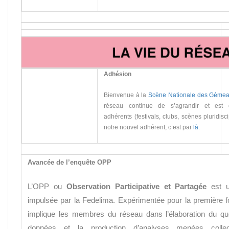
Adhésion
Bienvenue à la
Scène Nationale des Géme
réseau continue de s’agrandir et est
adhérents (festivals, clubs, scènes pluridisc
notre nouvel adhérent, c’est par
là
.
Avancée de l’enquête OPP
L’OPP ou
Observation Participative et Partagée
est u
impulsée par la Fedelima. Expérimentée pour la première 
implique les membres du réseau dans l’élaboration du que
données et la production d’analyses menées collec