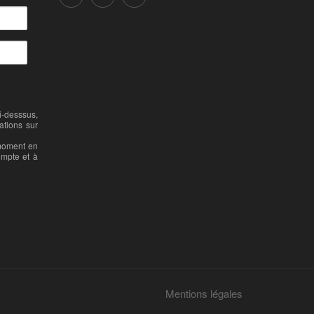
-desssus,
ations sur
 moment en
ompte et à
Mentions légales