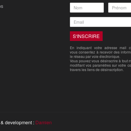
os
En indiquant votre adresse mail ci
vous consentez à recevoir des inform
le réseau par voie électronique.
Vous pouvez vous désinscrire à tout
modifiant vos paramètres sur votre c
travers les liens de désinscription.
 & development :
Damien