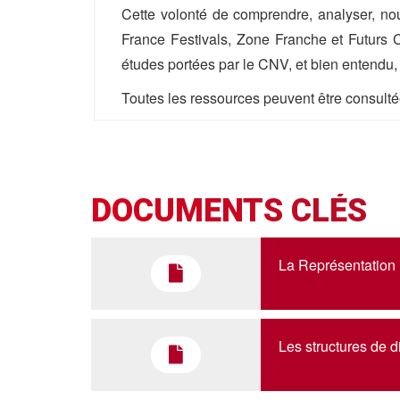
Cette volonté de comprendre, analyser, no
France Festivals, Zone Franche et Futurs Co
études portées par le CNV, et bien entendu, 
Toutes les ressources peuvent être consult
AJC
Antoine Bos
DOCUMENTS CLÉS
01 42 36 00 12
antoinebos[@]ajc-jazz.eu
La Représentation
Les structures de d