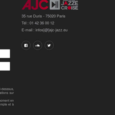
35 rue Duris - 75020 Paris
Tél : 01 42 36 00 12
E-mail : infos[@]ajc-jazz.eu
-desssus,
ations sur
 moment en
ompte et à