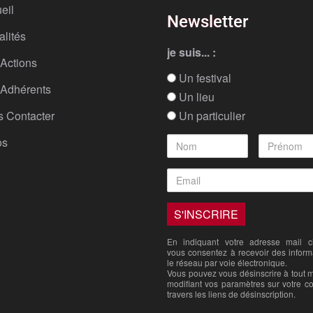
eil
Newsletter
alités
je suis... :
Actions
Un festival
Adhérents
Un lieu
 Contacter
Un particulier
os
En indiquant votre adresse mail ci
vous consentez à recevoir des inform
le réseau par voie électronique.
Vous pouvez vous désinscrire à tout
modifiant vos paramètres sur votre c
travers les liens de désinscription.