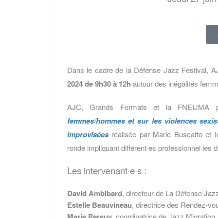
Dans le cadre de la Défense Jazz Festival, A
2024 de 9h30 à 12h
autour des inégalités fem
AJC, Grands Formats et la FNEIJMA pr
femmes/hommes et sur les violences sexist
improvisées
réalisée par Marie Buscatto et Io
ronde impliquant différent·es professionnel·les
Les intervenant·e·s :
David Ambibard
, directeur de La Défense Jazz
Estelle Beauvineau
, directrice des Rendez-vo
Marie Persuy
, coordinatrice de Jazz Migration