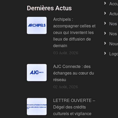
Accu
Dernières Actus
Actu
Archipels :
Nos 
accompagner celles et
ceux qui inventent les
Nos 
lieux de diffusion de
Nous
demain
03 Août, 2026
Log
AJC Connecte : des
échanges au cœur du
réseau
02 Août, 2026
LETTRE OUVERTE –
Dégel des crédits
culturels et vigilance