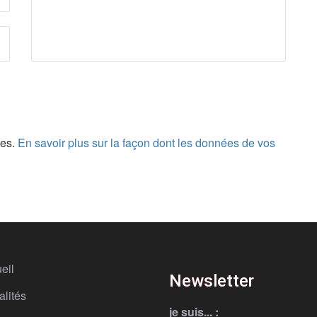
les.
En savoir plus sur la façon dont les données de vos
eil
Newsletter
alités
je suis... :