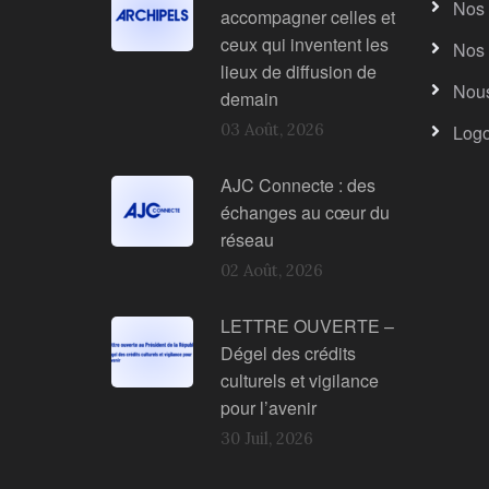
Nos 
accompagner celles et
ceux qui inventent les
Nos 
lieux de diffusion de
Nous
demain
03 Août, 2026
Log
AJC Connecte : des
échanges au cœur du
réseau
02 Août, 2026
LETTRE OUVERTE –
Dégel des crédits
culturels et vigilance
pour l’avenir
30 Juil, 2026