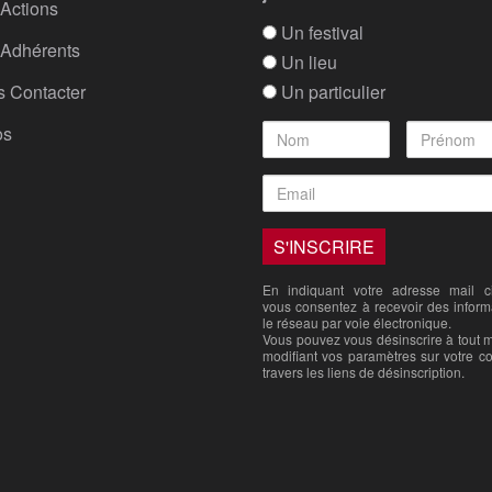
Actions
Un festival
Adhérents
Un lieu
 Contacter
Un particulier
os
En indiquant votre adresse mail ci
vous consentez à recevoir des inform
le réseau par voie électronique.
Vous pouvez vous désinscrire à tout
modifiant vos paramètres sur votre c
travers les liens de désinscription.