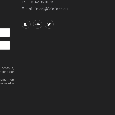
Tél : 01 42 36 00 12
E-mail : infos[@]ajc-jazz.eu
-desssus,
ations sur
 moment en
ompte et à