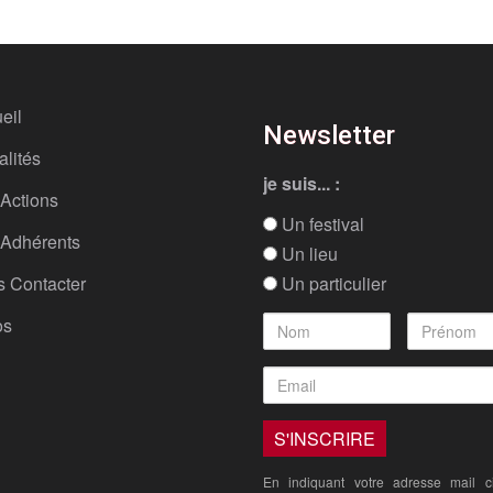
eil
Newsletter
alités
je suis... :
Actions
Un festival
Adhérents
Un lieu
 Contacter
Un particulier
os
En indiquant votre adresse mail ci