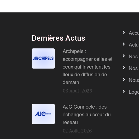
Accu
Dernières Actus
Actu
Archipels :
Nos 
accompagner celles et
ceux qui inventent les
Nos 
lieux de diffusion de
Nous
demain
03 Août, 2026
Log
AJC Connecte : des
échanges au cœur du
réseau
02 Août, 2026