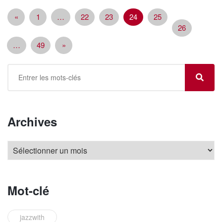
«
1
…
22
23
24
25
26
…
49
»
Archives
Mot-clé
jazzwith