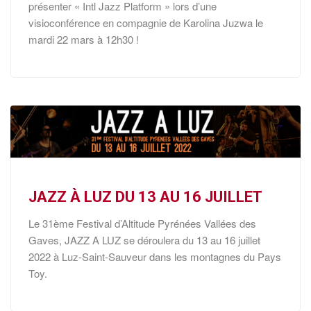
présenter « Intl Jazz Platform » lors d’une
visioconférence en compagnie de Karolina Juzwa le
mardi 22 mars à 12h30 !
JAZZ À LUZ DU 13 AU 16 JUILLET
Le 31ème Festival d’Altitude Pyrénées Vallées des
Gaves, JAZZ A LUZ se déroulera du 13 au 16 juillet
2022 à Luz-Saint-Sauveur dans les montagnes du Pays
Toy.