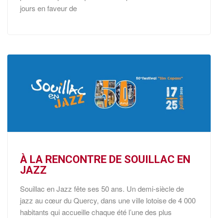
jours en faveur de
À LA RENCONTRE DE SOUILLAC EN
JAZZ
Souillac en Jazz fête ses 50 ans. Un demi-siècle de
jazz au cœur du Quercy, dans une ville lotoise de 4 000
habitants qui accueille chaque été l’une des plus