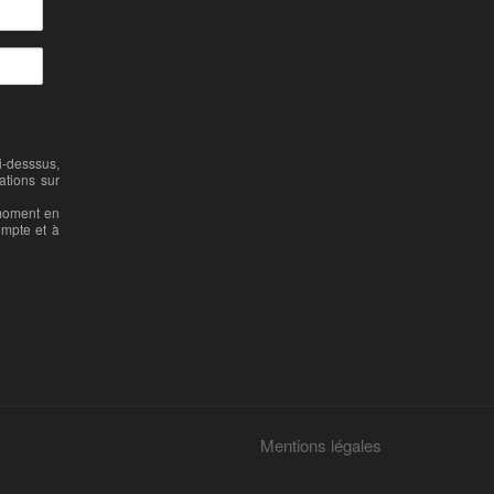
-desssus,
ations sur
 moment en
ompte et à
Mentions légales