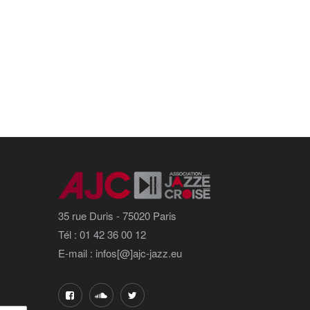
35 rue Duris - 75020 Paris
Tél : 01 42 36 00 12
E-mail : infos[@]ajc-jazz.eu