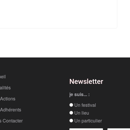
eil
Newsletter
alités
je suis... :
Actions
Un festival
Adhérents
Un lieu
 Contacter
Un particulier