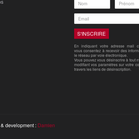
os
En indiquant votre adresse mail ci
vous consentez à recevoir des inform
le réseau par voie électronique.
Vous pouvez vous désinscrire à tout
modifiant vos paramètres sur votre c
travers les liens de désinscription.
 & development :
Damien