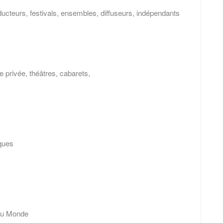
teurs, festivals, ensembles, diffuseurs, indépendants
 privée, théâtres, cabarets,
ques
s
du Monde