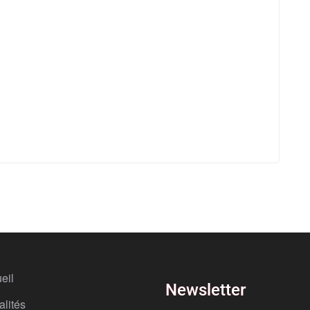
eil
Newsletter
alités