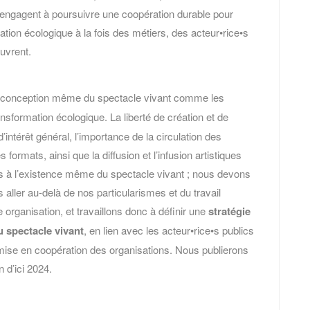
s’engagent à poursuivre une coopération durable pour
on écologique à la fois des métiers, des acteur•rice•s
œuvrent.
 conception même du spectacle vivant comme les
sformation écologique. La liberté de création et de
térêt général, l’importance de la circulation des
s formats, ainsi que la diffusion et l’infusion artistiques
les à l’existence même du spectacle vivant ; nous devons
aller au-delà de nos particularismes et du travail
organisation, et travaillons donc à définir une
stratégie
u spectacle vivant
, en lien avec les acteur•rice•s publics
ne mise en coopération des organisations. Nous publierons
n d’ici 2024.