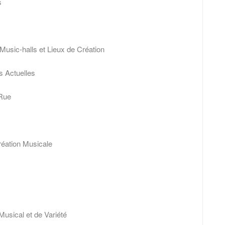
s
sic-halls et Lieux de Création
s Actuelles
 Rue
éation Musicale
ical et de Variété