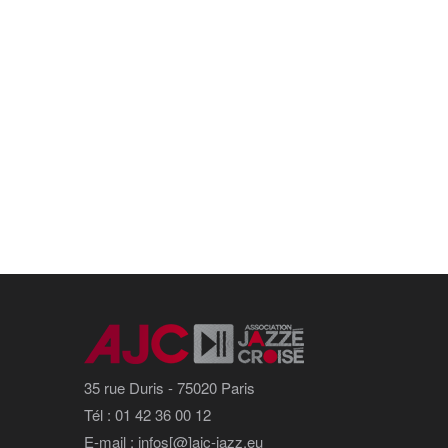
35 rue Duris - 75020 Paris
Tél : 01 42 36 00 12
E-mail : infos[@]ajc-jazz.eu