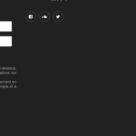
-desssus,
ations sur
 moment en
ompte et à