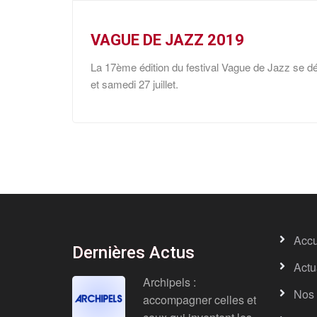
VAGUE DE JAZZ 2019
La 17ème édition du festival Vague de Jazz se dér
et samedi 27 juillet.
Accu
Dernières Actus
Actu
Archipels :
Nos 
accompagner celles et