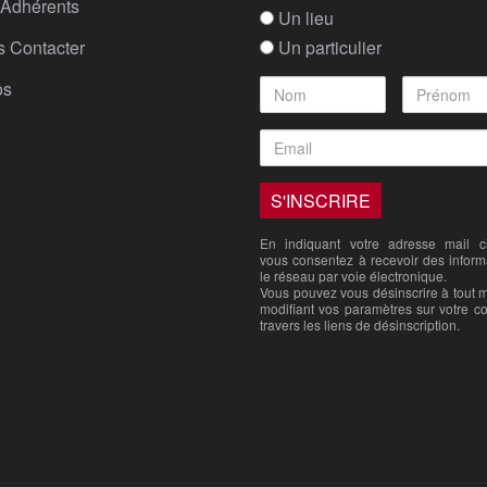
Adhérents
Un lieu
 Contacter
Un particulier
os
En indiquant votre adresse mail ci
vous consentez à recevoir des inform
le réseau par voie électronique.
Vous pouvez vous désinscrire à tout
modifiant vos paramètres sur votre c
travers les liens de désinscription.