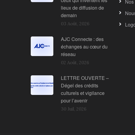
ceux qui inventent les
Nos 
lieux de diffusion de
Nous
demain
03 Août, 2026
Log
AJC Connecte : des
échanges au cœur du
réseau
02 Août, 2026
LETTRE OUVERTE –
Dégel des crédits
culturels et vigilance
pour l’avenir
30 Juil, 2026