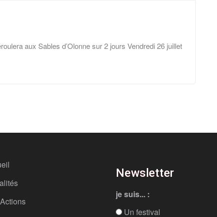
oulera aux Sables d’Olonne sur 2 jours Vendredi 26 juillet
eil
Newsletter
alités
je suis... :
Actions
Un festival