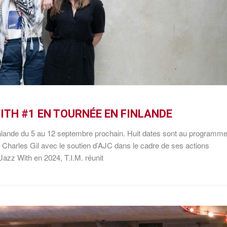
 WITH #1 EN TOURNÉE EN FINLANDE
n Finlande du 5 au 12 septembre prochain. Huit dates sont au programme
 Charles Gil avec le soutien d’AJC dans le cadre de ses actions
 Jazz With en 2024, T.I.M. réunit