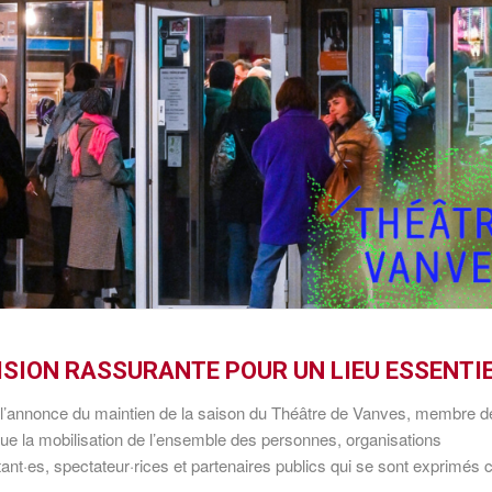
CISION RASSURANTE POUR UN LIEU ESSENTI
de l’annonce du maintien de la saison du Théâtre de Vanves, membre d
que la mobilisation de l’ensemble des personnes, organisations
tant·es, spectateur·rices et partenaires publics qui se sont exprimés 