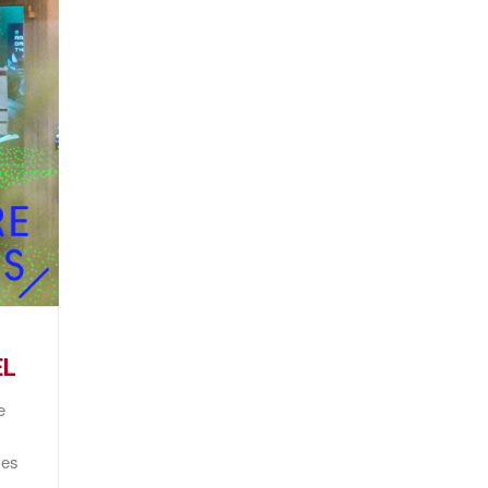
EL
e
ces