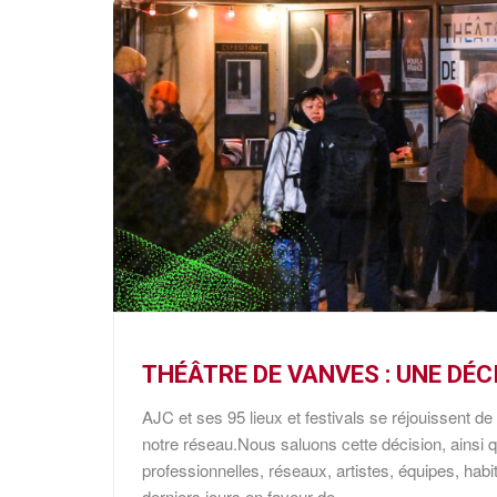
THÉÂTRE DE VANVES : UNE DÉ
AJC et ses 95 lieux et festivals se réjouissent 
notre réseau.Nous saluons cette décision, ainsi 
professionnelles, réseaux, artistes, équipes, habi
derniers jours en faveur de