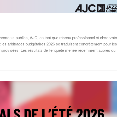
ncements publics, AJC, en tant que réseau professionnel et observato
t les arbitrages budgétaires 2026 se traduisent concrètement pour les
 improvisées. Les résultats de l’enquête menée récemment auprès du