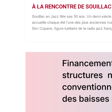
À LA RENCONTRE DE SOUILLAC
Souillac en Jazz fête ses 50 ans. Un demi-siècle 
accueille chaque été l’une des plus anciennes man
Sim Copans, figure tutélaire de la radio jazz franç