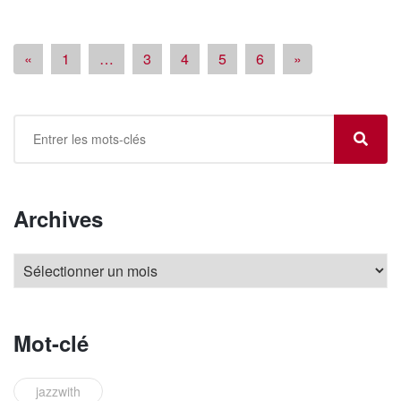
«
1
…
3
4
5
6
»
Archives
Mot-clé
jazzwith