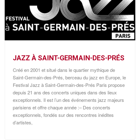
JAZZ À SAINT-GERMAIN-DES-PRÉS
Créé en 2001 et situé dans le quartier mythique de
Saint-Germain-des-Prés, berceau du jazz en Europe, le
Festival Jazz à Saint-Germain-des-Prés Paris propose
depuis 21 ans des concerts uniques dans des lieux
exceptionnels. Il est l’un des événements jazz majeurs
parisiens et offre chaque année :– Des concerts
exceptionnels, fondés sur des rencontres inédites
d’artistes,